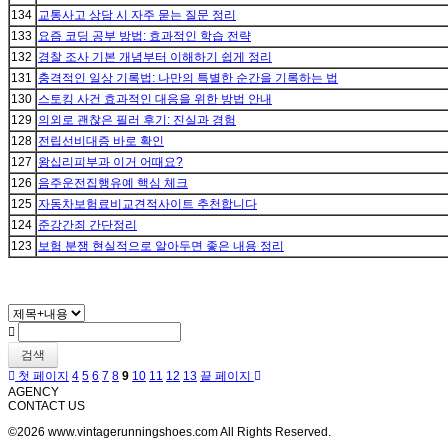
134
교통사고 상담 시 자주 묻는 질문 정리
133
요즘 코딩 공부 방법: 효과적인 학습 전략
132
경찰 조사 기본 개념부터 이해하기 쉽게 정리
131
충격적인 일상 기록법: 나만의 특별한 순간을 기록하는 법
130
스토킹 사건 효과적인 대응을 위한 방법 안내
129
의외로 괜찮은 필러 후기: 진실과 경험
128
전립선비대증 바로 확인
127
왕십리피부과 이거 어때요?
126
음주운전집행유예 핵심 체크
125
자동차보험료비교견적사이트 추천합니다
124
준강간죄 간단정리
123
보험 분쟁 현실적으로 알아두면 좋은 내용 정리
검색
첫 페이지
4
5
6
7
8
9
10
11
12
13
끝 페이지
AGENCY
CONTACT US
©2026 www.vintagerunningshoes.com All Rights Reserved.