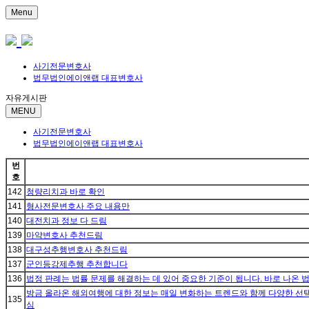
Menu
사기전문변호사
법무법인에이앤랩 대표변호사
자유게시판
MENU
사기전문변호사
법무법인에이앤랩 대표변호사
번
호
142
청량리치과 바로 확인
141
형사전문변호사 주요 내용만
140
대전치과 정보 다 드림
139
마약변호사 추천드림
138
대구성추행변호사 추천드림
137
군인등강제추행 추천합니다
136
법정 판례는 법률 문제를 해결하는 데 있어 중요한 기준이 됩니다. 바로 나온 
방금 올라온 해외여행에 대한 정보는 매일 변화하는 트렌드와 함께 다양한 선택
135
심