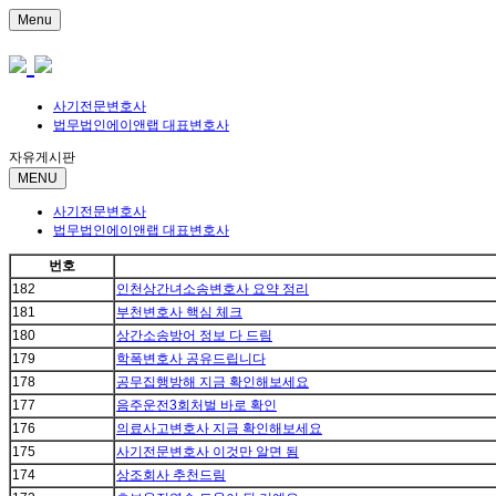
Menu
사기전문변호사
법무법인에이앤랩 대표변호사
자유게시판
MENU
사기전문변호사
법무법인에이앤랩 대표변호사
번호
182
인천상간녀소송변호사 요약 정리
181
부천변호사 핵심 체크
180
상간소송방어 정보 다 드림
179
학폭변호사 공유드립니다
178
공무집행방해 지금 확인해보세요
177
음주운전3회처벌 바로 확인
176
의료사고변호사 지금 확인해보세요
175
사기전문변호사 이것만 알면 됨
174
상조회사 추천드림