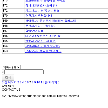
173
초보운전연수 도움이 될 거예요
172
형사사건변호사 요약 정리
171
의료사고 이건 꼭 봐야해요
170
춘천치과 추천합니다
169
평택형사전문변호사 정리해서 알려드림
168
문신제거 읽기 전에 확인!
167
홀렙수술 필독!
166
대구성추행변호사 추천드림
165
변호사상담 반드시 확인
164
광명피부과 어떻게 생각함?
163
음주운전집행유예 핵심 체크
검색
첫 페이지
2
3
4
5
6
7
8
9
10
11
끝 페이지
AGENCY
CONTACT US
©2026 www.vintagerunningshoes.com All Rights Reserved.