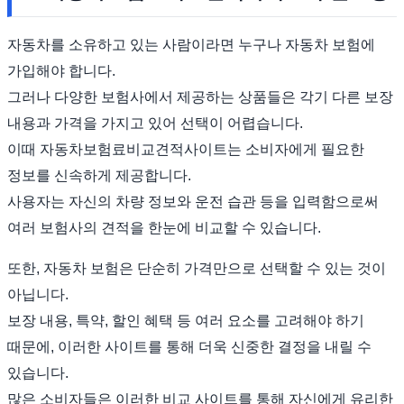
자동차를 소유하고 있는 사람이라면 누구나 자동차 보험에
가입해야 합니다.
그러나 다양한 보험사에서 제공하는 상품들은 각기 다른 보장
내용과 가격을 가지고 있어 선택이 어렵습니다.
이때 자동차보험료비교견적사이트는 소비자에게 필요한
정보를 신속하게 제공합니다.
사용자는 자신의 차량 정보와 운전 습관 등을 입력함으로써
여러 보험사의 견적을 한눈에 비교할 수 있습니다.
또한, 자동차 보험은 단순히 가격만으로 선택할 수 있는 것이
아닙니다.
보장 내용, 특약, 할인 혜택 등 여러 요소를 고려해야 하기
때문에, 이러한 사이트를 통해 더욱 신중한 결정을 내릴 수
있습니다.
많은 소비자들은 이러한 비교 사이트를 통해 자신에게 유리한