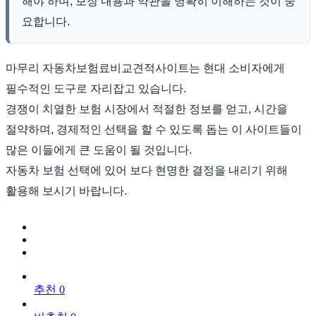
해야 하며, 보장 내용과 약관을 명확히 이해하는 것이 중
요합니다.
마무리 자동차보험료비교견적사이트는 현대 소비자에게
필수적인 도구로 자리잡고 있습니다.
경쟁이 치열한 보험 시장에서 적절한 정보를 얻고, 시간을
절약하며, 경제적인 선택을 할 수 있도록 돕는 이 사이트들이
많은 이들에게 큰 도움이 될 것입니다.
자동차 보험 선택에 있어 보다 현명한 결정을 내리기 위해
활용해 보시기 바랍니다.
추천 0