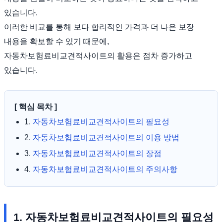
있습니다.
이러한 비교를 통해 보다 합리적인 가격과 더 나은 보장
내용을 확보할 수 있기 때문에,
자동차보험료비교견적사이트의 활용은 점차 증가하고
있습니다.
[ 핵심 목차 ]
1.
자동차보험료비교견적사이트의 필요성
2.
자동차보험료비교견적사이트의 이용 방법
3.
자동차보험료비교견적사이트의 장점
4.
자동차보험료비교견적사이트의 주의사항
1. 자동차보험료비교견적사이트의 필요성