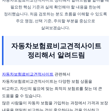
자동차보험료비교견적사이트 정리해서 알려드림를 알아볼 때
필요한 핵심 기준과 실제 확인해야 할 내용을 한눈에
정리했습니다. 처음 검토하는 분도 흐름을 이해할 수 있도록
주요 쟁점, 선택 기준, 주의할 부분을 중심으로
살펴보겠습니다.
자동차보험료비교견적사이트
정리해서 알려드림
자동차보험료비교견적사이트
관련해서
자동차보험료비교견적사이트는 다양한 보험 상품을
비교하고, 자신의 필요에 맞는 최적의 보험료를 찾는 데 큰
도움을 줄 수 있습니다.
많은 사람들이 자동차 보험을 가입하는 과정에서 가격과 보장
내용을 면밀히 비교하는 것이 중요하다는 것을 인식하고