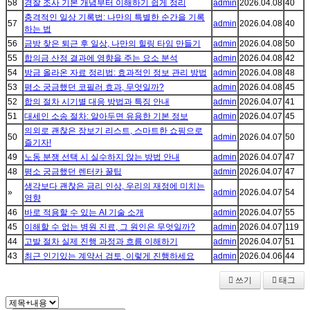
58
경찰 조사 기본 개념부터 이해하기 쉽게 정리
admin
2026.04.08
40
충격적인 일상 기록법: 나만의 특별한 순간을 기록
57
admin
2026.04.08
40
하는 법
56
금방 찾은 퇴근 후 일상, 나만의 힐링 타임 만들기
admin
2026.04.08
50
55
합의금 산정 결과에 영향을 주는 요소 분석
admin
2026.04.08
42
54
방금 올라온 자료 정리법: 효과적인 정보 관리 방법
admin
2026.04.08
48
53
평소 궁금했던 코필러 효과, 무엇일까?
admin
2026.04.08
45
52
합의 절차 시기별 대응 방법과 특징 안내
admin
2026.04.07
41
51
대세인 소송 절차: 알아두면 유용한 기본 정보
admin
2026.04.07
45
의외로 괜찮은 장보기 리스트, 스마트한 쇼핑으로
50
admin
2026.04.07
50
즐기자!
49
노동 분쟁 선택 시 실수하지 않는 방법 안내
admin
2026.04.07
47
48
평소 궁금했던 렌터카 꿀팁
admin
2026.04.07
47
생각보다 괜찮은 금리 인상, 우리의 재정에 미치는
»
admin
2026.04.07
54
영향
46
바로 적용할 수 있는 AI 기술 소개
admin
2026.04.07
55
45
이해할 수 없는 병원 진료, 그 원인은 무엇일까?
admin
2026.04.07
119
44
고발 절차 실제 진행 과정과 흐름 이해하기
admin
2026.04.07
51
43
최근 인기있는 계약서 검토, 이렇게 진행하세요
admin
2026.04.06
44
쓰기
태그