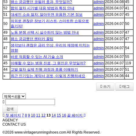
53
평소 궁금했던 코필러 효과, 무엇일까?
admin
2026.04.08
45
52
합의 절차 시기별 대응 방법과 특징 안내
admin
2026.04.07
41
51
대세인 소송 절차: 알아두면 유용한 기본 정보
admin
2026.04.07
45
의외로 괜찮은 장보기 리스트, 스마트한 쇼핑으로
50
admin
2026.04.07
50
즐기자!
49
노동 분쟁 선택 시 실수하지 않는 방법 안내
admin
2026.04.07
47
48
평소 궁금했던 렌터카 꿀팁
admin
2026.04.07
47
생각보다 괜찮은 금리 인상, 우리의 재정에 미치는
47
admin
2026.04.07
54
영향
46
바로 적용할 수 있는 AI 기술 소개
admin
2026.04.07
55
45
이해할 수 없는 병원 진료, 그 원인은 무엇일까?
admin
2026.04.07
119
44
고발 절차 실제 진행 과정과 흐름 이해하기
admin
2026.04.07
51
»
최근 인기있는 계약서 검토, 이렇게 진행하세요
admin
2026.04.06
44
쓰기
태그
검색
첫 페이지
7
8
9
10
11
12
13
14
15
16
끝 페이지
AGENCY
CONTACT US
©2026 www.vintagerunningshoes.com All Rights Reserved.