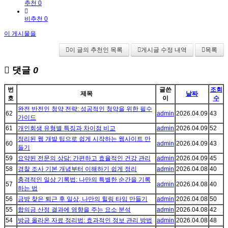
추천 0
비추천 0
이 게시물을
이 글의 추천인 목록
게시글 수정 내역
목록
댓글
0
번
글쓴
조회
제목
날짜
호
이
수
완전 반전인 청약 전략: 성공적인 청약을 위한 필수
62
admin
2026.04.09
43
가이드
61
개인회생 유형별 특징과 차이점 비교
admin
2026.04.09
52
정리된 웹 개발 팁으로 쉽게 시작하는 웹사이트 만
60
admin
2026.04.09
43
들기
59
요약된 전문의 상담: 간편하고 효율적인 건강 관리
admin
2026.04.09
45
58
경찰 조사 기본 개념부터 이해하기 쉽게 정리
admin
2026.04.08
40
충격적인 일상 기록법: 나만의 특별한 순간을 기록
57
admin
2026.04.08
40
하는 법
56
금방 찾은 퇴근 후 일상, 나만의 힐링 타임 만들기
admin
2026.04.08
50
55
합의금 산정 결과에 영향을 주는 요소 분석
admin
2026.04.08
42
54
방금 올라온 자료 정리법: 효과적인 정보 관리 방법
admin
2026.04.08
48