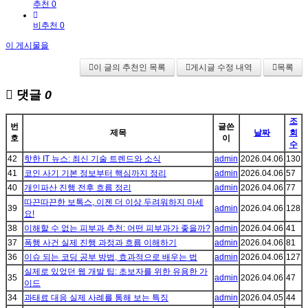
추천 0
비추천 0
이 게시물을
이 글의 추천인 목록
게시글 수정 내역
목록
댓글
0
조
번
글쓴
제목
날짜
회
호
이
수
42
핫한 IT 뉴스: 최신 기술 트렌드와 소식
admin
2026.04.06
130
41
코인 사기 기본 정보부터 핵심까지 정리
admin
2026.04.06
57
40
개인파산 진행 전후 흐름 정리
admin
2026.04.06
77
따끈따끈한 보톡스, 이젠 더 이상 두려워하지 마세
39
admin
2026.04.06
128
요!
38
이해할 수 없는 피부과 추천: 어떤 피부과가 좋을까?
admin
2026.04.06
41
37
폭행 사건 실제 진행 과정과 흐름 이해하기
admin
2026.04.06
81
36
이슈 되는 코딩 공부 방법, 효과적으로 배우는 법
admin
2026.04.06
127
실제로 있었던 웹 개발 팁: 초보자를 위한 유용한 가
35
admin
2026.04.06
47
이드
34
과태료 대응 실제 사례를 통해 보는 특징
admin
2026.04.05
44