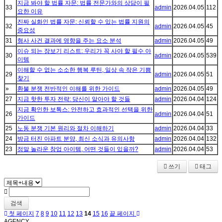
지금 봐야 할 법률 자문: 법률 전문가와의 상담이 필
33
admin
2026.04.05
112
요한 이유
진짜 실화인 법률 자문: 신뢰할 수 있는 법률 지원의
32
admin
2026.04.05
45
중요성
31
형사 사건 결과에 영향을 주는 요소 분석
admin
2026.04.05
49
이슈 되는 장보기 리스트: 우리가 꼭 사야 할 필수 아
30
admin
2026.04.05
539
이템
이해할 수 없는 소소한 행복 루틴, 일상 속 작은 기쁨
29
admin
2026.04.05
51
찾기
»
환불 분쟁 전반적인 이해를 위한 가이드
admin
2026.04.05
49
27
지금 핫한 투자 전략: 당신이 알아야 할 것들
admin
2026.04.04
124
지금 확인한 보톡스: 안전하고 효과적인 선택을 위한
26
admin
2026.04.04
51
가이드
25
노동 분쟁 기본 원리와 절차 이해하기
admin
2026.04.04
33
24
방금 터진 아파트 분양, 최신 소식과 유의사항
admin
2026.04.04
132
23
정말 놀라운 창업 아이템, 어떤 것들이 있을까?
admin
2026.04.04
53
쓰기
태그
검색
첫 페이지
7
8
9
10
11
12
13
14
15
16
끝 페이지
AGENCY